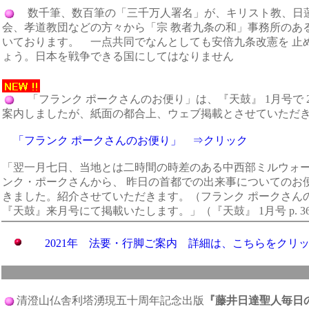
数千筆、数百筆の「三千万人署名」が、キリスト教、日
会、孝道教団などの方々から「宗 教者九条の和」事務所のあ
いております。 一点共同でなんとしても安倍九条改憲を 止
ょう。日本を戦争できる国にしてはなりません
「フランク ポークさんのお便り」は、『天鼓』 1月号で 
案内しましたが、紙面の都合上、ウェブ掲載とさせていただ
「フランク ポークさんのお便り」 ⇒クリック
「翌一月七日、当地とは二時間の時差のある中西部ミルウォ
ンク・ポークさんから、 昨日の首都での出来事についてのお
きました。紹介させていただきます。（フランク ポークさん
『天鼓』来月号にて掲載いたします。」（『天鼓』 1月号 p. 3
2021年 法要・行脚ご案内 詳細は、こちらをクリ
清澄山仏舎利塔湧現五十周年記念出版
『藤井日達聖人毎日