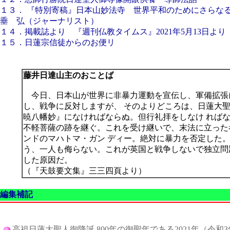
１３． 『特別寄稿』日本山妙法寺 世界平和のためにさらな
垂 弘（ジャーナリスト）
１４．掲載誌より 『週刊仏教タイムス』2021年5月13日より
１５．日蓮宗信徒からのお便リ
藤井日達山主のおことば
今日、日本山が世界に非暴力運動を宣伝し、軍備拡張
し、戦争に反対しますが、 そのよりどころは、日蓮大
暁八幡妙』になければならぬ。但行礼拝をしなけ れば
不軽菩薩の跡を継ぐ。これを受け継いで、末法に立った
ンドのマハトマ・ガン ディー。絶対に暴力を否定した
う、一人も侮らない。これが英国と戦争しないで独立問
した原因だ。
（『天鼓要文集』三三四頁より）
編集補記
高祖日蓮大聖人御降誕 800年の御聖年である2021年（令和