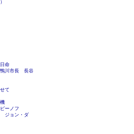
）
日命
鴨川市長 長谷
せて
機
ピーノフ
 ジョン・ダ