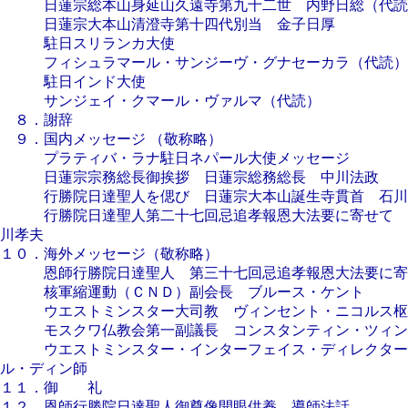
日蓮宗総本山身延山久遠寺第九十二世 内野日総（代読
日蓮宗大本山清澄寺第十四代別当 金子日厚
駐日スリランカ大使
フィシュラマール・サンジーヴ・グナセーカラ（代読）
駐日インド大使
サンジェイ・クマール・ヴァルマ（代読）
８．謝辞
９．国内メッセージ （敬称略）
プラティバ・ラナ駐日ネパール大使メッセージ
日蓮宗宗務総長御挨拶 日蓮宗総務総長 中川法政
行勝院日達聖人を偲び 日蓮宗大本山誕生寺貫首 石川
行勝院日達聖人第二十七回忌追孝報恩大法要に寄せて 
川孝夫
１０．海外メッセージ（敬称略）
恩師行勝院日達聖人 第三十七回忌追孝報恩大法要に寄
核軍縮運動（ＣＮＤ）副会長 ブルース・ケント
ウエストミンスター大司教 ヴィンセント・ニコルス枢
モスクワ仏教会第一副議長 コンスタンティン・ツィン
ウエストミンスター・インターフェイス・ディレクター
ル・ディン師
１１．御 礼
１２．恩師行勝院日達聖人御尊像開眼供養 導師法話