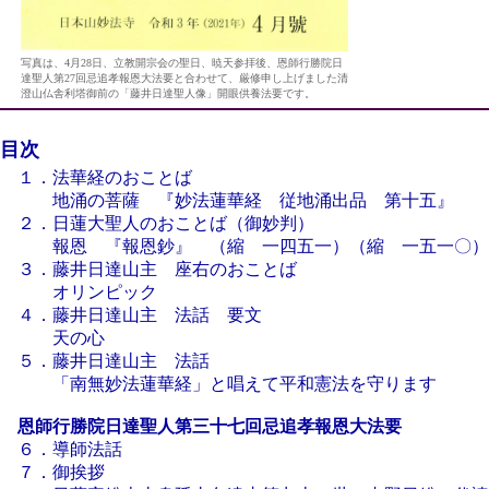
写真は、4月28日、立教開宗会の聖日、暁天参拝後、恩師行勝院日
達聖人第27回忌追孝報恩大法要と合わせて、厳修申し上げました清
澄山仏舎利塔御前の「藤井日達聖人像」開眼供養法要です。
目次
１．法華経のおことば
地涌の菩薩 『妙法蓮華経 従地涌出品 第十五』
２．日蓮大聖人のおことば（御妙判）
報恩 『報恩鈔』 （縮 一四五一）（縮 一五一〇）
３．藤井日達山主 座右のおことば
オリンピック
４．藤井日達山主 法話 要文
天の心
５．藤井日達山主 法話
「南無妙法蓮華経」と唱えて平和憲法を守ります
恩師行勝院日達聖人第三十七回忌追孝報恩大法要
６．導師法話
７．御挨拶