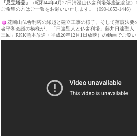
『見宝塔品』
（昭和44年4月27日清澄山仏舎利塔落慶記念誌）
ご希望の方はご一報をお願いいたします。（090-1853-1446）
花岡山仏舎利塔の縁起と建立工事の様子、そして落慶法要
者平和会議の模様が、 「日達聖人と仏舎利塔」藤井日達聖人
三回」RKK熊本放送・平成20年12月1日放映）の動画でご覧