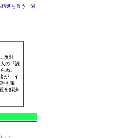
る精進を誓う 岩
に反対
聖人の『諌
ならぬ。
者が、イ
。誰も敬
題を解決
3年）は、