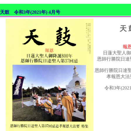
天鼓 令和3年(2021年) 4月号
天 
報
日蓮大聖人御
恩師行勝院日達
恩師行勝院日達聖
孝報恩大法
令和3年(202