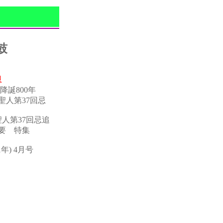
鼓
恩
降誕800年
聖人第37回忌
人第37回忌追
要 特集
1年) 4月号