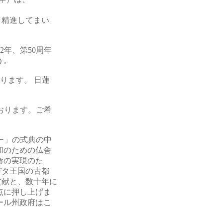
精進してまい
2年、第50周年
う。
たります。 日蓮
おります。ご希
ー」の式典の中
和のための仏舎
命の実現のた
ガタ王国の古都
貢献と、数十年に
点に押し上げま
ール州政府はこ