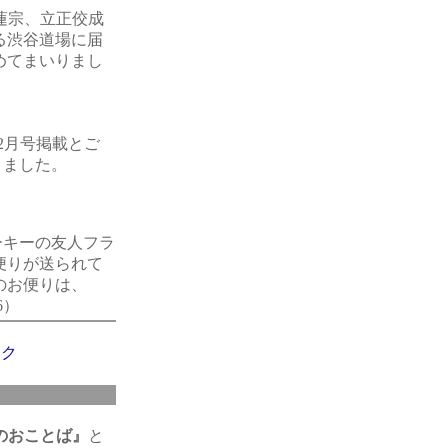
蓮宗、立正佼成
る渋谷道場に届
めてまいりまし
2月号掲載とご
きました。
ーキーの友人フラ
便りが送られて
のお便りは、
6）
ック
のおことば』
と