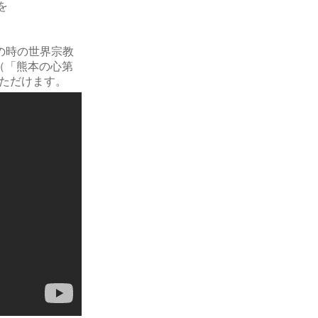
を
の時の世界宗教
（「熊本の心第
いただけます。