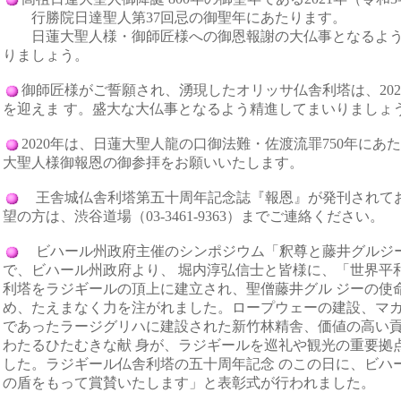
行勝院日達聖人第37回忌の御聖年にあたります。
日蓮大聖人様・御師匠様への御恩報謝の大仏事となるよう
りましょう。
御師匠様がご誓願され、湧現したオリッサ仏舎利塔は、202
を迎えま す。盛大な大仏事となるよう精進してまいりましょ
2020年は、日蓮大聖人龍の口御法難・佐渡流罪750年にあ
大聖人様御報恩の御参拝をお願いいたします。
王舎城仏舎利塔第五十周年記念誌『報恩』が発刊されて
望の方は、渋谷道場（03-3461-9363）までご連絡ください。
ビハール州政府主催のシンポジウム「釈尊と藤井グルジ
で、ビハール州政府より、 堀内淳弘信士と皆様に、「世界平
利塔をラジギールの頂上に建立され、聖僧藤井グル ジーの使
め、たえまなく力を注がれました。ロープウェーの建設、マ
であったラージグリハに建設された新竹林精舎、価値の高い
わたるひたむきな献 身が、ラジギールを巡礼や観光の重要拠
した。ラジギール仏舎利塔の五十周年記念 のこの日に、ビハ
の盾をもって賞賛いたします」と表彰式が行われました。