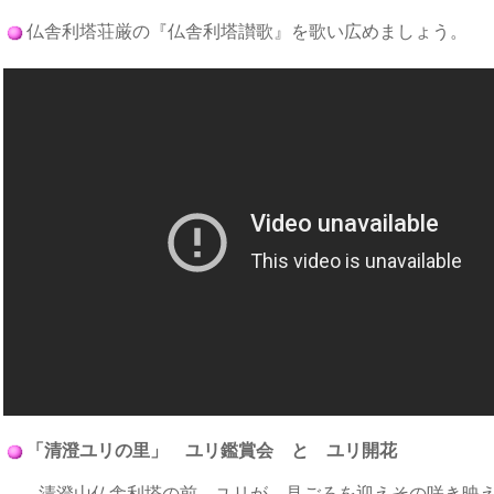
仏舎利塔荘厳の『仏舎利塔讃歌』を歌い広めましょう。
「清澄ユリの里」 ユリ鑑賞会 と ユリ開花
清澄山仏舎利塔の前、ユリが、見ごろを迎えその咲き映え