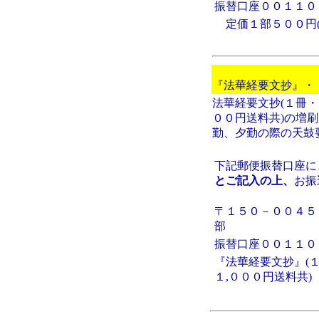
振替口座００１１０
定価１部５００円(
『法華経要文抄』・
法華経要文抄(１冊・
００円送料共)の増
勤、夕勤の際の天鼓
下記郵便振替口座に
とご記入の上、
お振
〒１５０－００４５
部
振替口座００１１０
『法華経要文抄』(１
１,０００円送料共)